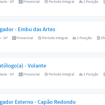
aulo - SP
Presencial
Período Integral
1 Posição
gador - Embu das Artes
 - SP
Presencial
Período Integral
1 Posição
Ef
tólogo(a) - Volante
aulo - SP
Presencial
Período Integral
1 Posição
lgador Externo - Capão Redondo