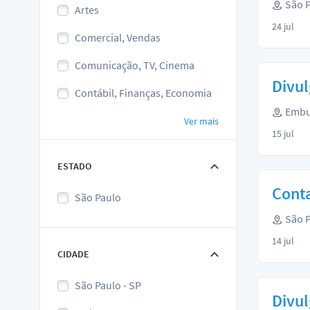
São P
Artes
24 jul
Comercial, Vendas
Comunicação, TV, Cinema
Divul
Contábil, Finanças, Economia
Embu
Ver mais
15 jul
ESTADO
Conta
São Paulo
São P
14 jul
CIDADE
São Paulo - SP
Divu