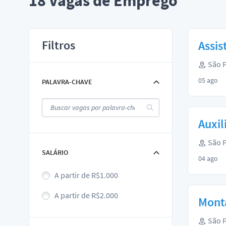
18
Vagas de Emprego
Filtros
Assi
São P
05 ago
PALAVRA-CHAVE
Auxil
São P
SALÁRIO
04 ago
A partir de R$1.000
A partir de R$2.000
Monta
São P