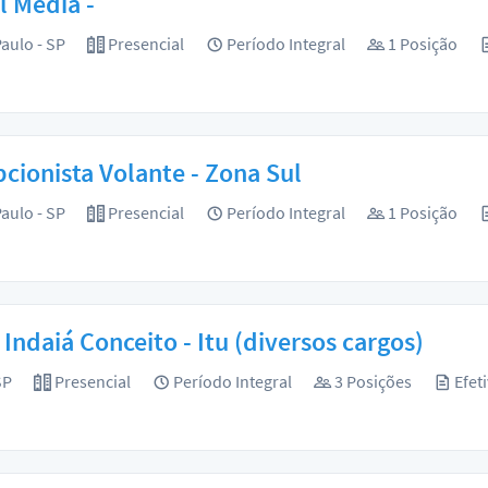
l Media -
aulo - SP
Presencial
Período Integral
1 Posição
cionista Volante - Zona Sul
aulo - SP
Presencial
Período Integral
1 Posição
 Indaiá Conceito - Itu (diversos cargos)
SP
Presencial
Período Integral
3 Posições
Efeti