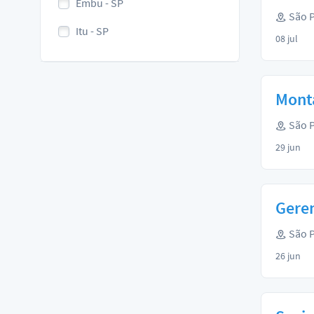
Embu - SP
São P
Itu - SP
08 jul
Monta
São P
29 jun
Geren
São P
26 jun