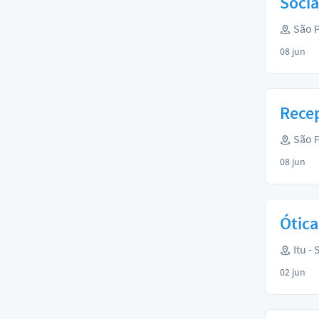
Socia
São P
08 jun
Recep
São P
08 jun
Ótica
Itu - 
02 jun