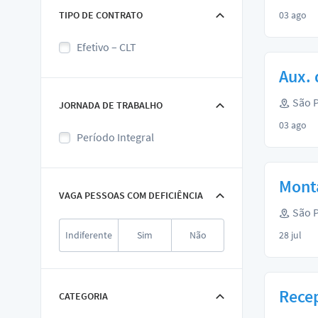
TIPO DE CONTRATO
03 ago
Efetivo – CLT
Aux. 
São P
JORNADA DE TRABALHO
03 ago
Período Integral
Monta
VAGA PESSOAS COM DEFICIÊNCIA
São P
Indiferente
Sim
Não
28 jul
Recep
CATEGORIA